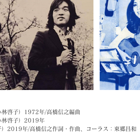
林啓子）1972年/高橋信之編曲
林啓子）2019年
）2019年/高橋信之作詞・作曲、コーラス：東郷昌和