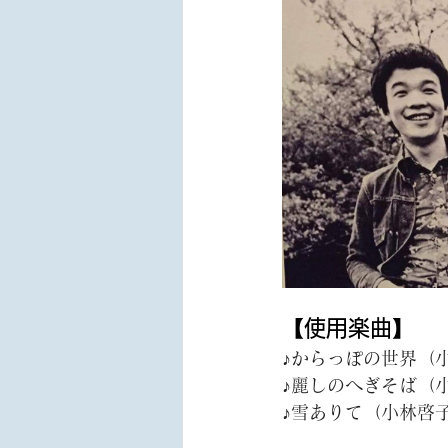
【使用楽曲】
♪
からっぽの世界（小
♪
麗しのへぎそば（小
♪
雪ありて（小林啓子