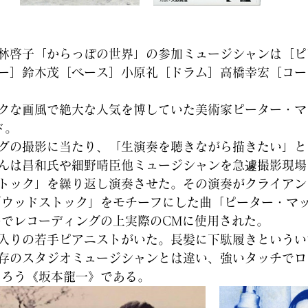
林啓子「からっぽの世界」の参加ミュージシャンは［ピ
ー］鈴木茂［ベース］小原礼［ドラム］高橋幸宏［コー
クな画風で絶大な人気を博していた美術家ピーター・マ
ド。
グの撮影に当たり、「生演奏を聴きながら描きたい」と
んは昌和氏や細野晴臣他ミュージシャンを急遽撮影現場
トック」を繰り返し演奏させた。その演奏がクライアン
「ウッドストック」をモチーフにした曲「ピーター・マ
ーでレコーディングの上実際のCMに使用された。 
入りの若手ピアニストがいた。長髪に下駄履きというい
存のスタジオミュージシャンとは違い、強いタッチでロ
あろう《坂本龍一》である。