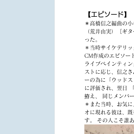
【エピソード】
＊高橋信之編曲の小
（荒井由実）［ギタ
った。
＊
当時サイケデリッ
CM作成のエピソー
ライブペインティン
ストに応じ、信之さ
ーの為に「ウッドス
に評価され、翌日 
拵え、 同じメンバ
＊
また当時、お気に
オに現れる彼は、既
す。 その人こそ誰